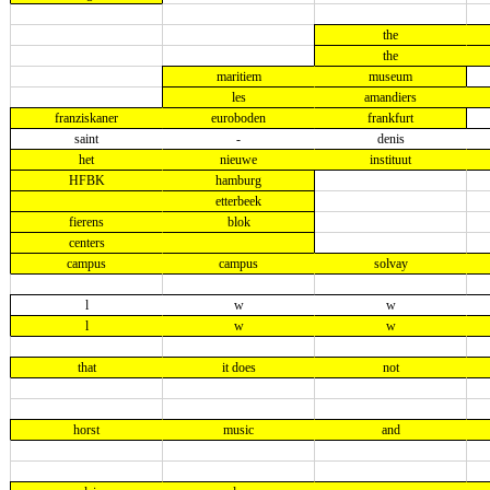
the
the
maritiem
museum
les
amandiers
franziskaner
euroboden
frankfurt
saint
-
denis
het
nieuwe
instituut
HFBK
hamburg
etterbeek
fierens
blok
centers
campus
campus
solvay
l
w
w
l
w
w
that
it does
not
horst
music
and