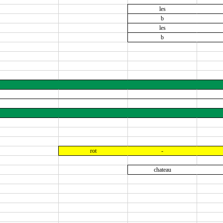
les
b
les
b
rot
-
chateau