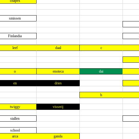
chapex
smissen
Finlandia
leef
daal
c
o
enoteca
dai
en
dries
h
twiggy
visserij
stallen
school
arca
ganda