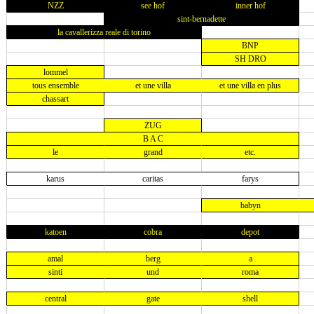
NZZ
see hof
inner hof
sint-bernadette
la cavallerizza reale di torino
BNP
SH DRO
lommel
tous ensemble
et une villa
et une villa en plus
chassart
ZUG
B A C
le
grand
etc.
karus
caritas
farys
babyn
katoen
cobra
depot
amal
berg
a
sinti
und
roma
central
gate
shell