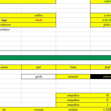
a jdvi
taillieu
a dvvt
inge
vinck
a idv (i
rchitecten
jdvth 
oxelaere
munte
ijzer
friant
pbpf
gooik
tamarisk
robors
rampelken
III
rampelken
II
rampelken
I
the
costume
institute
CAM