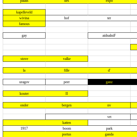
palais
des
expo
kapelleveld
wivina
hof
ter
famous
gay
aidnalniF
stove
valke
la
fille
d'
uragov
peer
ganz
kouter
II
onder
bergen
nv
vrt
katten
1917
boom
park
portus
ganda