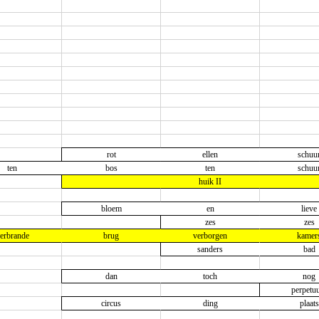
rot
ellen
schuu
ten
bos
ten
schuu
huik II
bloem
en
lieve
zes
zes
erbrande
brug
verborgen
kamer
sanders
bad
dan
toch
nog
perpetu
circus
ding
plaats