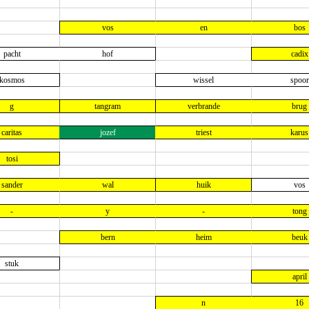
vos
en
bos
pacht
hof
cadix
kosmos
wissel
spoor
g
tangram
verbrande
brug
caritas
jozef
triest
karus
tosi
sander
wal
huik
vos
-
y
-
tong
bern
heim
beuk
stuk
april
n
16