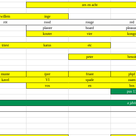
zes en acht
willem
inge
röt
rood
rouge
red
plaster
board
pleasu
kouter
vier
kong
triest
karus
etc
peter
benoi
munte
ijzer
friant
pbpf
kavel
VI
spade
zaam
vos
en
bos
pus 1
a jdvi