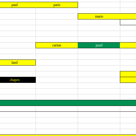
paul
paris
mario
caritas
jozef
land
chapex