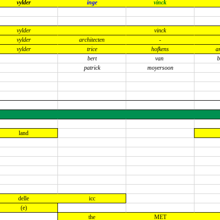
vylder
inge
vinck
vylder
vinck
vylder
architecten
-
vylder
trice
hofkens
a
bert
van
b
patrick
moyersoon
land
delle
icc
(e)
the
MET