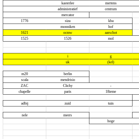
kasterlee
mertens
administratief
centrum
mercator
1776
siza
kba
monniken
hof
1621
ocmw
aarschot
1525
1526
mol
i
g
uk
(kel)
m20
berlin
scala
mendrisio
ZAC
Clichy
-
chapelle
paris
18ieme
adbij
zuid
tuin
nele
meers
hoge