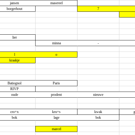
jansen
masereel
borgerhout
7
lier
minna
-
l
o
kraakje
Batiognol
Paris
RIVP
oude
prodent
nieuwe
cro+x
kru+s
kwak
bok
lage
bok
marcel