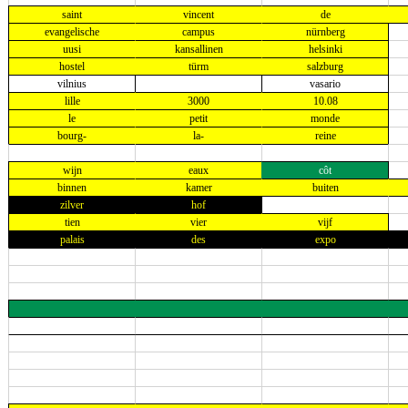
saint
vincent
de
evangelische
campus
nürnberg
uusi
kansallinen
helsinki
hostel
türm
salzburg
vilnius
vasario
lille
3000
10.08
le
petit
monde
bourg-
la-
reine
wijn
eaux
côt
binnen
kamer
buiten
zilver
hof
tien
vier
vijf
palais
des
expo