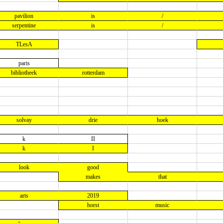
pavilion
is
/
serpentine
is
/
TLesA
paris
bibliotheek
rotterdam
solvay
drie
hoek
k
II
k
I
look
good
makes
that
arts
2019
horst
music