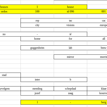
houses
1
house
ordos
100
id 096
001
rep
tac
cac
city
visions
europ
no
-
ié
home
for
all
guggenheim
lab
bmw
mirror
morri
stad
inter
b
gevelgem
memling
schepdaal
klaar
jozef
zaag
kourro
l
-
berg