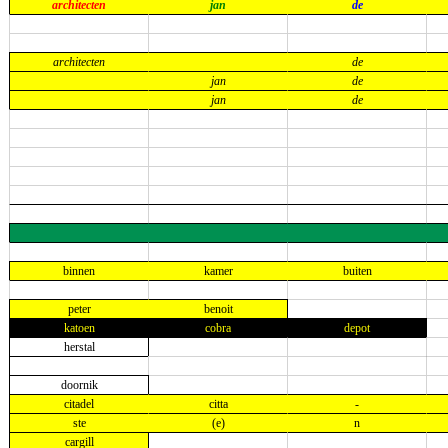
architecten
jan
de
architecten
de
jan
de
jan
de
binnen
kamer
buiten
peter
benoit
katoen
cobra
depot
herstal
doornik
citadel
citta
-
ste
(e)
n
cargill