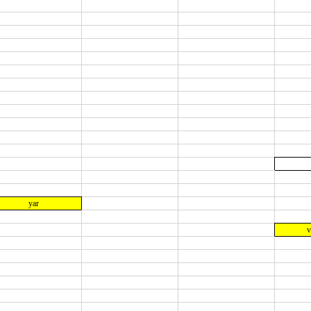
yar
v