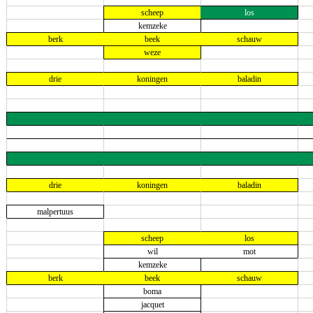
scheep
los
kemzeke
berk
beek
schauw
weze
drie
koningen
baladin
drie
koningen
baladin
malpertuus
scheep
los
wil
mot
kemzeke
berk
beek
schauw
boma
jacquet