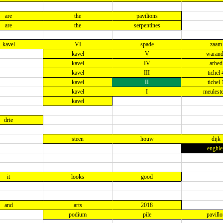
are
the
pavilions
are
the
serpentines
kavel
VI
spade
zaam
kavel
V
waran
kavel
IV
arbed
kavel
III
tichel 
kavel
II
tichel 
kavel
I
meulest
kavel
drie
steen
houw
dijk
enghie
it
looks
good
and
arts
2018
podium
pile
pavill