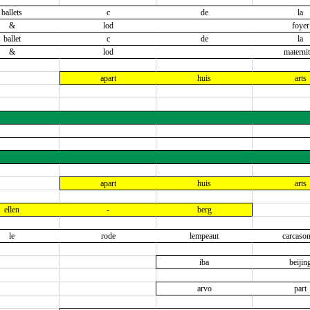
ballets
c
de
la
&
lod
foyer
ballet
c
de
la
&
lod
maternit
apart
huis
arts
apart
huis
arts
ellen
-
berg
le
rode
lempeaut
carcaso
iba
beijin
arvo
part